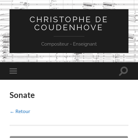
CHRISTOPHE DE
COUDENHOVE
Compositeur - Enseignant
Toggle
Toggle
search
mobile
field
menu
Sonate
← Retour