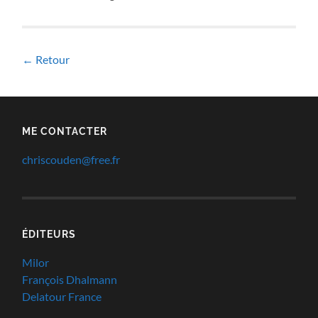
← Retour
ME CONTACTER
chriscouden@free.fr
ÉDITEURS
Milor
François Dhalmann
Delatour France