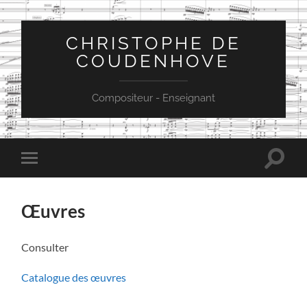
CHRISTOPHE DE
COUDENHOVE
Compositeur - Enseignant
Toggle
Toggle
search
mobile
field
menu
Œuvres
Consulter
Catalogue des œuvres