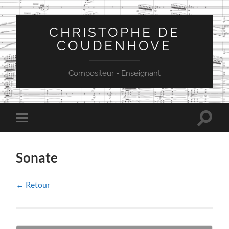
CHRISTOPHE DE
COUDENHOVE
Compositeur - Enseignant
Toggle
Toggle
search
mobile
field
menu
Sonate
← Retour