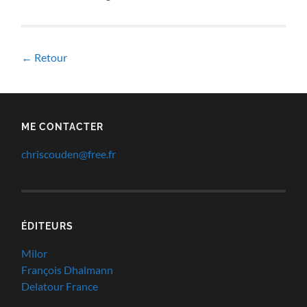
← Retour
ME CONTACTER
chriscouden@free.fr
ÉDITEURS
Milor
François Dhalmann
Delatour France