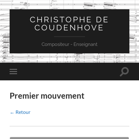
CHRISTOPHE DE
COUDENHOVE
Compositeur - Enseignant
Toggle
Toggle
search
mobile
field
menu
Premier mouvement
← Retour