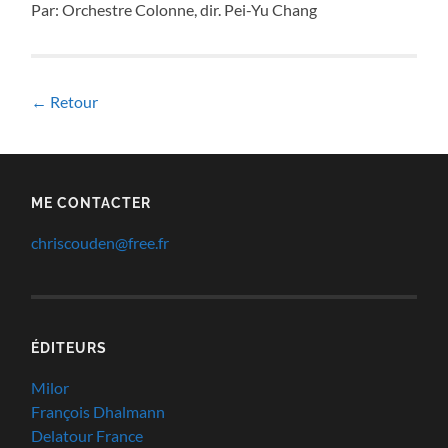
Par: Orchestre Colonne, dir. Pei-Yu Chang
← Retour
ME CONTACTER
chriscouden@free.fr
ÉDITEURS
Milor
François Dhalmann
Delatour France