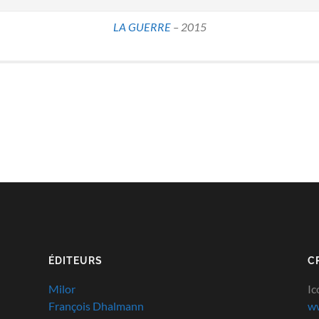
LA GUERRE
– 2015
ÉDITEURS
C
Milor
Ic
François Dhalmann
ww