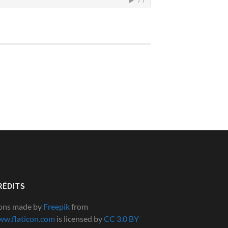
RÉDITS
ons made by
Freepik
from
w.flaticon.com
is licensed by
CC 3.0 BY