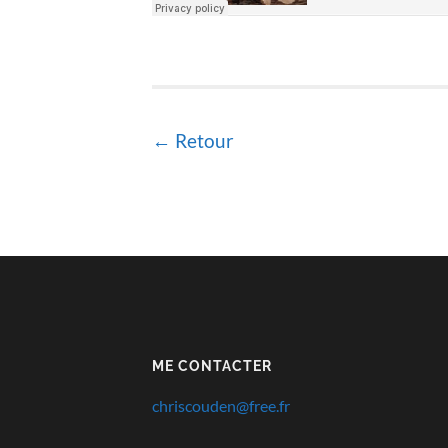
← Retour
ME CONTACTER
chriscouden@free.fr